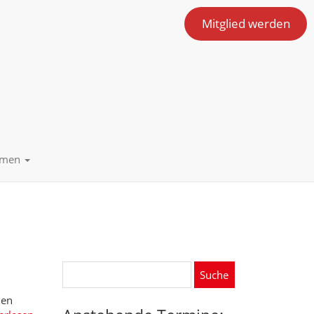
Mitglied werden
emen
Suche
nach:
len