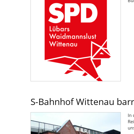
Bü
S-Bahnhof Wittenau barri
In
Re
un