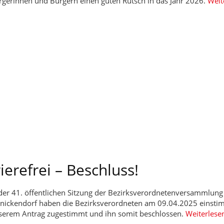
rgerinnen und Bürgern einen guten Rutsch in das Jahr 2026.
Weit
erefrei – Beschluss!
 der 41. öffentlichen Sitzung der Bezirksverordnetenversammlung
inickendorf haben die Bezirksverordneten am 09.04.2025 einsti
serem Antrag zugestimmt und ihn somit beschlossen.
Weiterlese