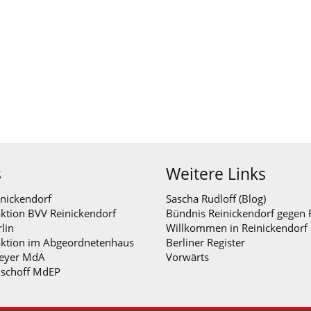
s
Weitere Links
nickendorf
Sascha Rudloff (Blog)
ktion BVV Reinickendorf
Bündnis Reinickendorf gegen 
lin
Willkommen in Reinickendorf
aktion im Abgeordnetenhaus
Berliner Register
eyer MdA
Vorwärts
ischoff MdEP