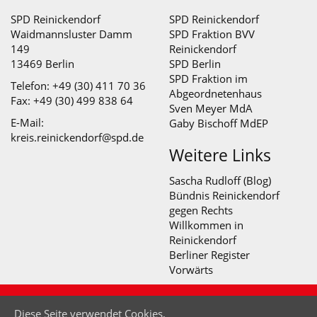
SPD Reinickendorf
SPD Reinickendorf
Waidmannsluster Damm
SPD Fraktion BVV
149
Reinickendorf
13469 Berlin
SPD Berlin
SPD Fraktion im
Telefon: +49 (30) 411 70 36
Abgeordnetenhaus
Fax: +49 (30) 499 838 64
Sven Meyer MdA
E-Mail:
Gaby Bischoff MdEP
kreis.reinickendorf@spd.de
Weitere Links
Sascha Rudloff (Blog)
Bündnis Reinickendorf
gegen Rechts
Willkommen in
Reinickendorf
Berliner Register
Vorwärts
© SPD Abteilung Lübars - Waidmannslust - Wittenau
Diese Seite verwendet Cookies,