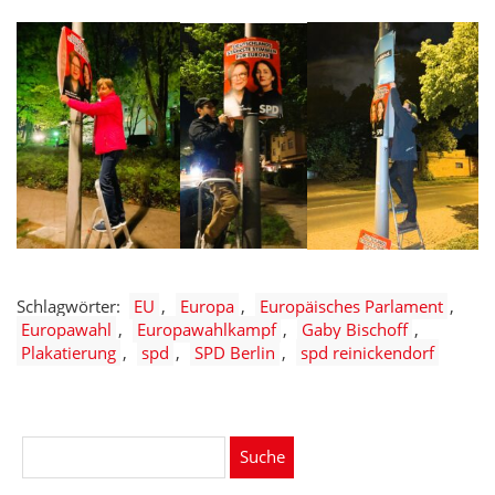
Schlagwörter:
EU
Europa
Europäisches Parlament
Europawahl
Europawahlkampf
Gaby Bischoff
Plakatierung
spd
SPD Berlin
spd reinickendorf
Suche
nach: