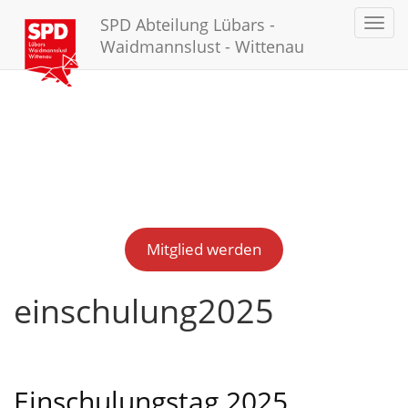
SPD Abteilung Lübars -
Toggl
navig
Waidmannslust - Wittenau
Mitglied werden
einschulung2025
Einschulungstag 2025