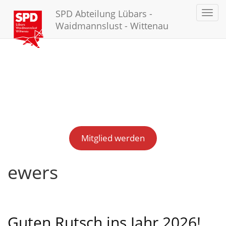
SPD Abteilung Lübars -
Toggl
navig
Waidmannslust - Wittenau
Mitglied werden
ewers
Guten Rutsch ins Jahr 2026!