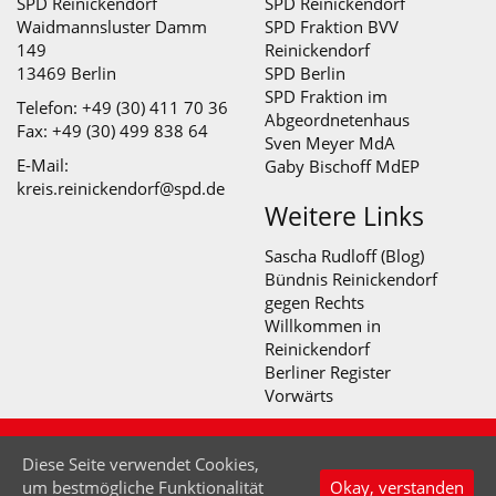
SPD Reinickendorf
SPD Reinickendorf
Waidmannsluster Damm
SPD Fraktion BVV
149
Reinickendorf
13469 Berlin
SPD Berlin
SPD Fraktion im
Telefon: +49 (30) 411 70 36
Abgeordnetenhaus
Fax: +49 (30) 499 838 64
Sven Meyer MdA
E-Mail:
Gaby Bischoff MdEP
kreis.reinickendorf@spd.de
Weitere Links
Sascha Rudloff (Blog)
Bündnis Reinickendorf
gegen Rechts
Willkommen in
Reinickendorf
Berliner Register
Vorwärts
© SPD Abteilung Lübars - Waidmannslust - Wittenau
Diese Seite verwendet Cookies,
2026
um bestmögliche Funktionalität
Okay, verstanden