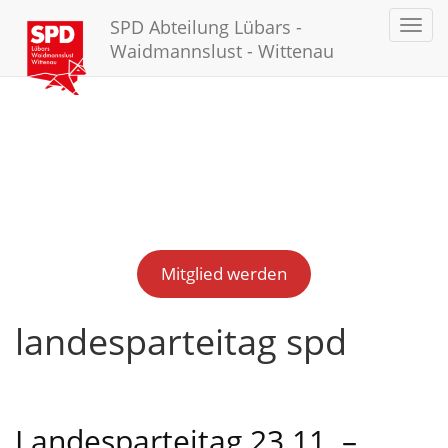
SPD Abteilung Lübars -
Toggl
navig
Waidmannslust - Wittenau
Mitglied werden
landesparteitag spd
Landesparteitag 23.11. –