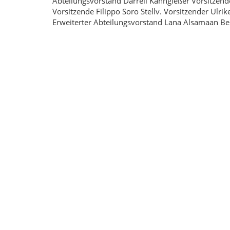
Abteilungsvorstand Darrell Kanngießer Vorsitzender
Vorsitzende Filippo Soro Stellv. Vorsitzender Ulri
Erweiterter Abteilungsvorstand Lana Alsamaan Be