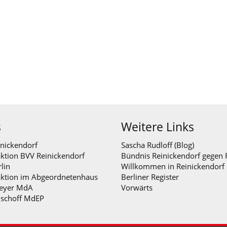
s
Weitere Links
nickendorf
Sascha Rudloff (Blog)
ktion BVV Reinickendorf
Bündnis Reinickendorf gegen 
lin
Willkommen in Reinickendorf
aktion im Abgeordnetenhaus
Berliner Register
eyer MdA
Vorwärts
ischoff MdEP