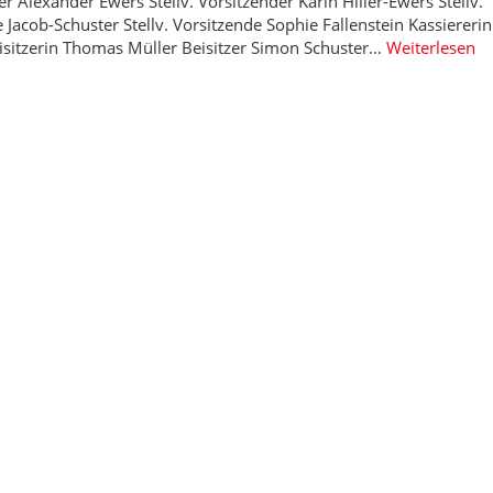
 Alexander Ewers Stellv. Vorsitzender Karin Hiller-Ewers Stellv.
ke Jacob-Schuster Stellv. Vorsitzende Sophie Fallenstein Kassierer
isitzerin Thomas Müller Beisitzer Simon Schuster…
Weiterlesen